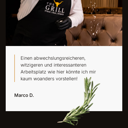
Einen abwechslungsreicheren,
witzigeren und interessanteren
Arbeitsplatz wie hier könnte ich mir
kaum woanders vorstellen!
Marco D.