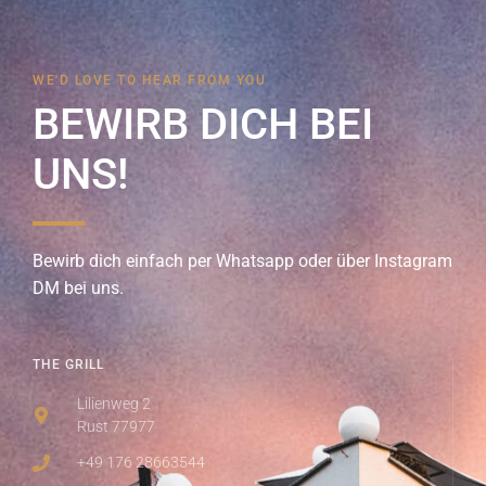
WE'D LOVE TO HEAR FROM YOU
BEWIRB DICH BEI
UNS!
Bewirb dich einfach per Whatsapp oder über Instagram
DM bei uns.
THE GRILL
Lilienweg 2
Rust 77977
+49 176 28663544