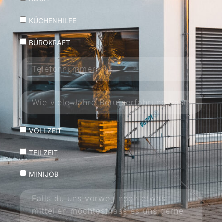
KÜCHENHILFE
BÜROKRAFT
VOLLZEIT
TEILZEIT
MINIJOB