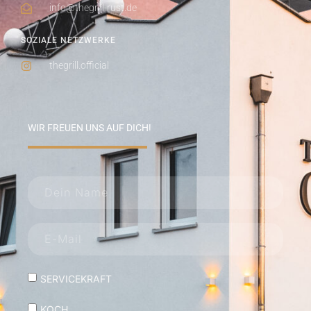
info@thegrill-rust.de
SOZIALE NETZWERKE
thegrill.official
WIR FREUEN UNS AUF DICH!
SERVICEKRAFT
KOCH